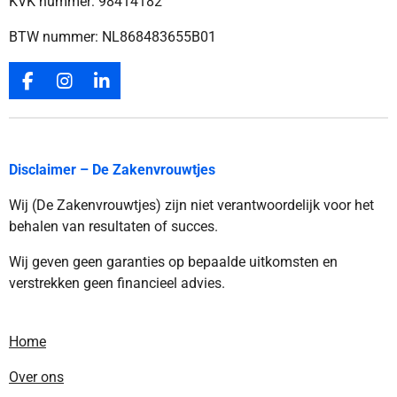
KVK nummer: 98414182
BTW nummer: NL868483655B01
F
I
L
a
n
i
c
s
n
e
t
k
b
a
e
Disclaimer – De Zakenvrouwtjes
o
g
d
o
r
I
Wij (De Zakenvrouwtjes) zijn niet verantwoordelijk voor het
k
a
n
m
behalen van resultaten of succes.
Wij geven geen garanties op bepaalde uitkomsten en
verstrekken geen financieel advies.
Home
Over ons